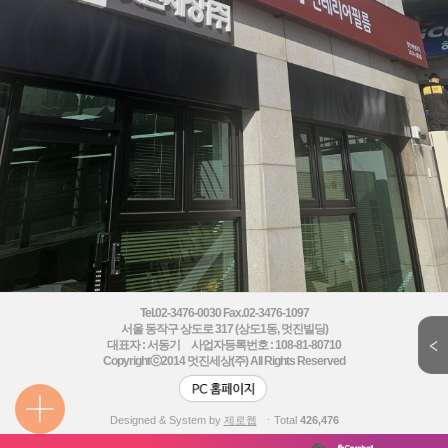
Tel.02-3476-0030 Fax.02-3476-1097
서울 동작구 상도로 317 (상도1동, 멋진빌딩)
대표자 : 서동기 사업자등록번호 : 108-81-80710
Copyrightⓒ2014
멋진세상(주) All Rights Reserved
Designed & System by
제로웹
ㆍTotal
426,476