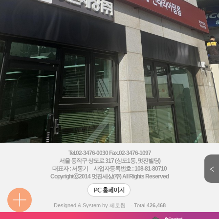
Tel.02-3476-0030 Fax.02-3476-1097
서울 동작구 상도로 317 (상도1동, 멋진빌딩)
대표자 : 서동기 사업자등록번호 : 108-81-80710
Copyrightⓒ2014
멋진세상(주) All Rights Reserved
Designed & System by
제로웹
ㆍTotal
426,468