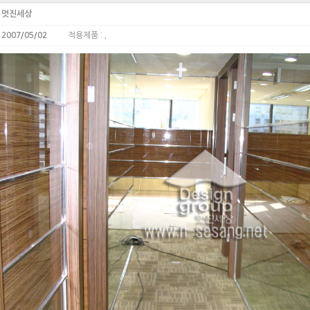
:
멋진세상
:
2007/05/02
적용제품 :
.