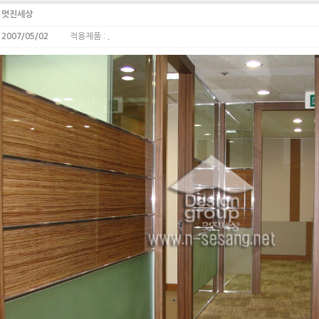
:
멋진세상
:
2007/05/02
적용제품 :
.