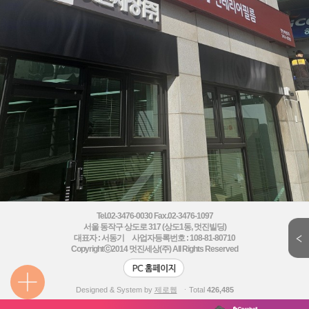
Tel.02-3476-0030 Fax.02-3476-1097
서울 동작구 상도로 317 (상도1동, 멋진빌딩)
대표자 : 서동기 사업자등록번호 : 108-81-80710
Copyrightⓒ2014
멋진세상(주) All Rights Reserved
Designed & System by
제로웹
ㆍTotal
426,485