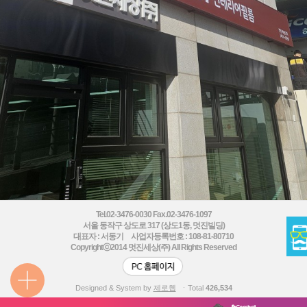
Tel.02-3476-0030 Fax.02-3476-1097
서울 동작구 상도로 317 (상도1동, 멋진빌딩)
대표자 : 서동기 사업자등록번호 : 108-81-80710
Copyrightⓒ2014
멋진세상(주) All Rights Reserved
Designed & System by
제로웹
ㆍTotal
426,534