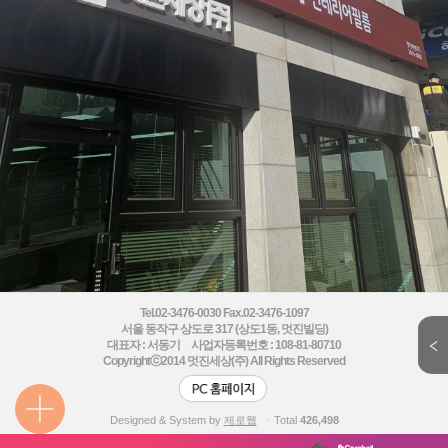
Tel.02-3476-0030 Fax.02-3476-1097
서울 동작구 상도로 317 (상도1동, 멋진빌딩)
대표자 : 서동기 사업자등록번호 : 108-81-80710
Copyrightⓒ2014
멋진세상(주) All Rights Reserved
Designed & System by
제로웹
ㆍTotal
426,498