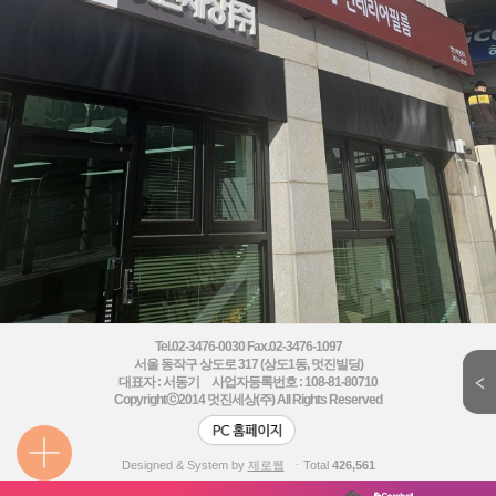
Tel.02-3476-0030 Fax.02-3476-1097
서울 동작구 상도로 317 (상도1동, 멋진빌딩)
대표자 : 서동기 사업자등록번호 : 108-81-80710
Copyrightⓒ2014
멋진세상(주) All Rights Reserved
Designed & System by
제로웹
ㆍTotal
426,561