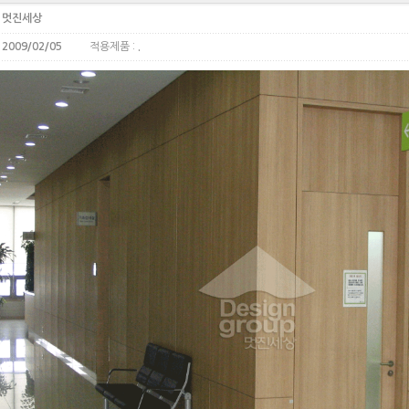
:
멋진세상
:
2009/02/05
적용제품 :
.