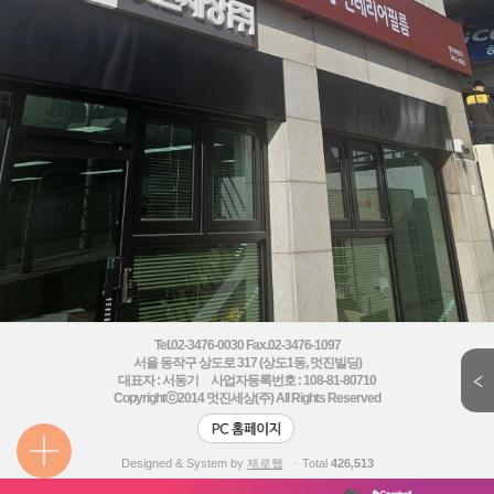
Tel.02-3476-0030 Fax.02-3476-1097
서울 동작구 상도로 317 (상도1동, 멋진빌딩)
대표자 : 서동기 사업자등록번호 : 108-81-80710
Copyrightⓒ2014
멋진세상(주) All Rights Reserved
Designed & System by
제로웹
ㆍTotal
426,513