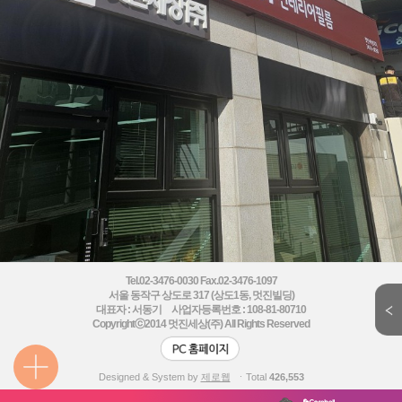
Tel.02-3476-0030 Fax.02-3476-1097
서울 동작구 상도로 317 (상도1동, 멋진빌딩)
대표자 : 서동기 사업자등록번호 : 108-81-80710
Copyrightⓒ2014
멋진세상(주) All Rights Reserved
Designed & System by
제로웹
ㆍTotal
426,553