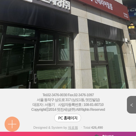
Tel.02-3476-0030 Fax.02-3476-1097
서울 동작구 상도로 317 (상도1동, 멋진빌딩)
대표자 : 서동기 사업자등록번호 : 108-81-80710
Copyrightⓒ2014
멋진세상(주) All Rights Reserved
Designed & System by
제로웹
ㆍTotal
426,490