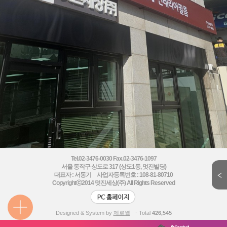
Tel.02-3476-0030 Fax.02-3476-1097
서울 동작구 상도로 317 (상도1동, 멋진빌딩)
대표자 : 서동기 사업자등록번호 : 108-81-80710
Copyrightⓒ2014
멋진세상(주) All Rights Reserved
Designed & System by
제로웹
ㆍTotal
426,545