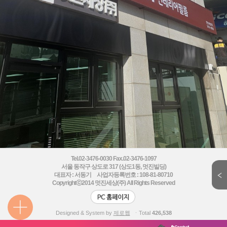
Tel.02-3476-0030 Fax.02-3476-1097
서울 동작구 상도로 317 (상도1동, 멋진빌딩)
대표자 : 서동기 사업자등록번호 : 108-81-80710
Copyrightⓒ2014
멋진세상(주) All Rights Reserved
Designed & System by
제로웹
ㆍTotal
426,538