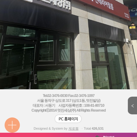
Tel.02-3476-0030 Fax.02-3476-1097
서울 동작구 상도로 317 (상도1동, 멋진빌딩)
대표자 : 서동기 사업자등록번호 : 108-81-80710
Copyrightⓒ2014
멋진세상(주) All Rights Reserved
Designed & System by
제로웹
ㆍTotal
426,531