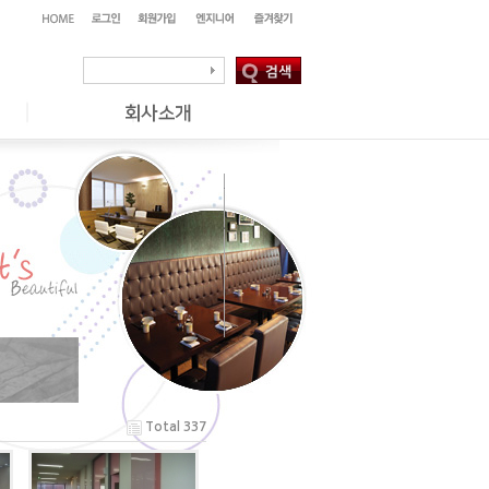
Total 337