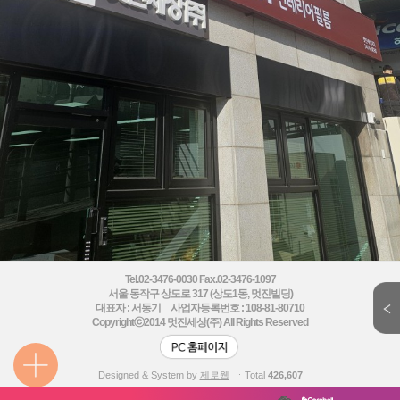
Tel.02-3476-0030 Fax.02-3476-1097
서울 동작구 상도로 317 (상도1동, 멋진빌딩)
대표자 : 서동기 사업자등록번호 : 108-81-80710
Copyrightⓒ2014
멋진세상(주) All Rights Reserved
Designed & System by
제로웹
ㆍTotal
426,607