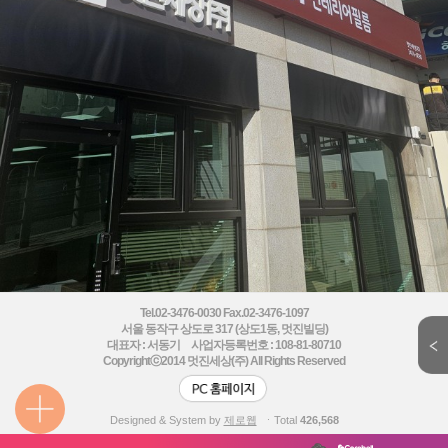
Tel.02-3476-0030 Fax.02-3476-1097
서울 동작구 상도로 317 (상도1동, 멋진빌딩)
대표자 : 서동기 사업자등록번호 : 108-81-80710
Copyrightⓒ2014
멋진세상(주) All Rights Reserved
Designed & System by
제로웹
ㆍTotal
426,568