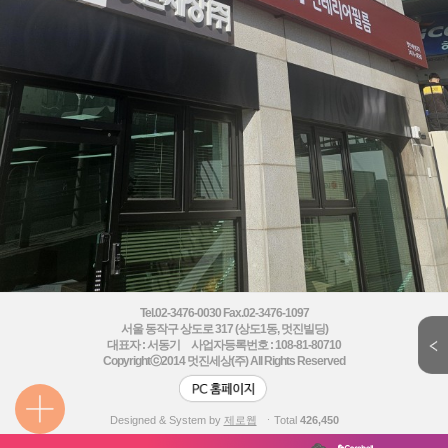
Tel.02-3476-0030 Fax.02-3476-1097
서울 동작구 상도로 317 (상도1동, 멋진빌딩)
대표자 : 서동기 사업자등록번호 : 108-81-80710
Copyrightⓒ2014
멋진세상(주) All Rights Reserved
Designed & System by
제로웹
ㆍTotal
426,450