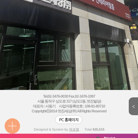
Tel.02-3476-0030 Fax.02-3476-1097
서울 동작구 상도로 317 (상도1동, 멋진빌딩)
대표자 : 서동기 사업자등록번호 : 108-81-80710
Copyrightⓒ2014
멋진세상(주) All Rights Reserved
Designed & System by
제로웹
ㆍTotal
426,515