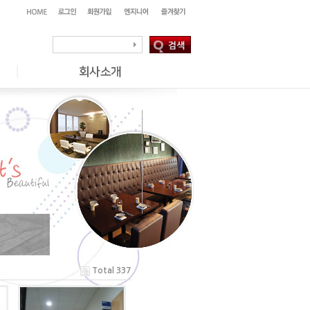
Total 337