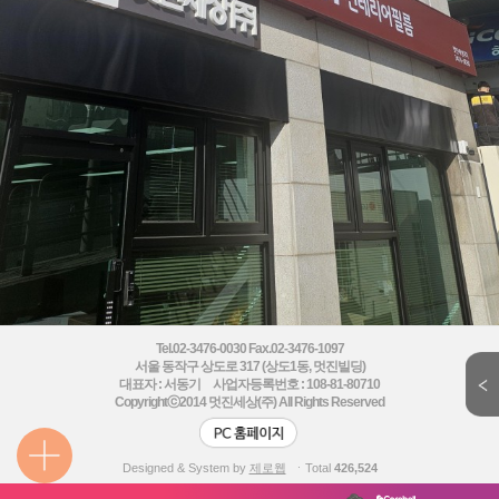
Tel.02-3476-0030 Fax.02-3476-1097
서울 동작구 상도로 317 (상도1동, 멋진빌딩)
대표자 : 서동기 사업자등록번호 : 108-81-80710
Copyrightⓒ2014
멋진세상(주) All Rights Reserved
Designed & System by
제로웹
ㆍTotal
426,524