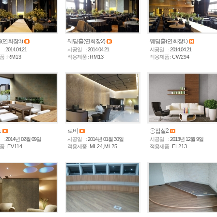
(연회장3)
웨딩홀(연회장2)
웨딩홀(연회장1)
 :
2014.04.21
시공일 :
2014.04.21
시공일 :
2014.04.21
 :
RM13
적용제품 :
RM13
적용제품 :
CW294
스
로비
응접실2
 :
2014년 02월 09일
시공일 :
2014년 01월 30일
시공일 :
2013년 12월 9일
 :
EV114
적용제품 :
ML24,ML25
적용제품 :
EL213