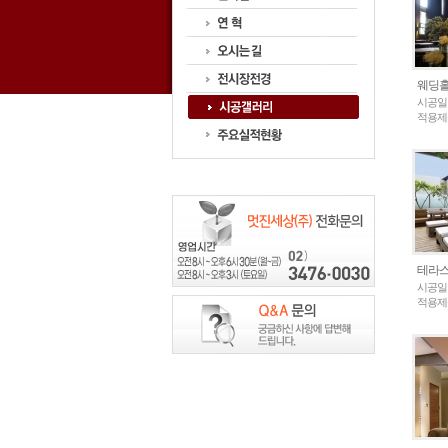
웨딩홀
시공일
적용제품
테라
시공일
적용제품