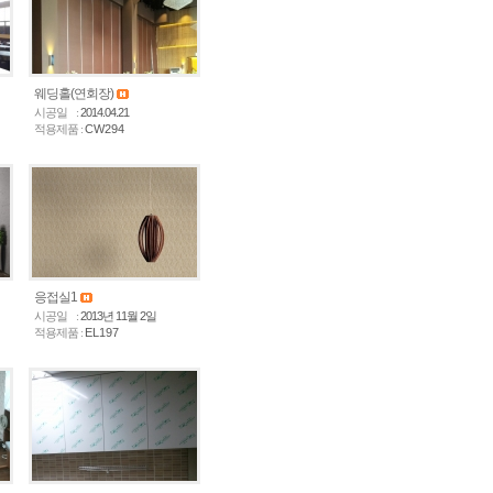
웨딩홀(연회장)
시공일 :
2014.04.21
적용제품 :
CW294
응접실1
시공일 :
2013년 11월 2일
적용제품 :
EL197