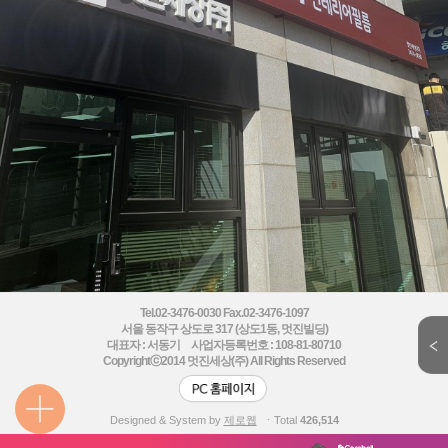
Tel.02-3476-0030 Fax.02-3476-1097
서울 동작구 상도로 317 (상도1동, 멋진빌딩)
대표자 : 서동기 사업자등록번호 : 108-81-80710
Copyrightⓒ2014
멋진세상(주) All Rights Reserved
Designed & System by
제로웹
ㆍTotal
426,514