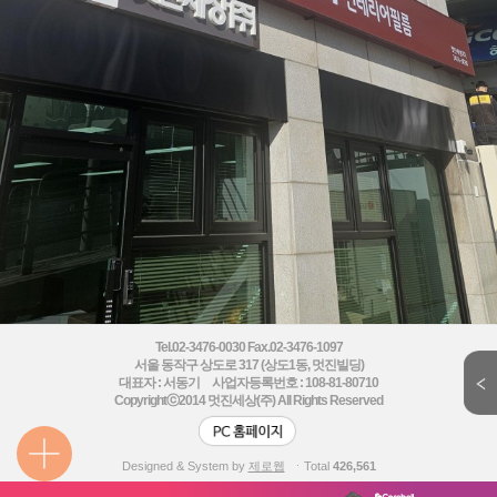
Tel.02-3476-0030 Fax.02-3476-1097
서울 동작구 상도로 317 (상도1동, 멋진빌딩)
대표자 : 서동기 사업자등록번호 : 108-81-80710
Copyrightⓒ2014
멋진세상(주) All Rights Reserved
Designed & System by
제로웹
ㆍTotal
426,561