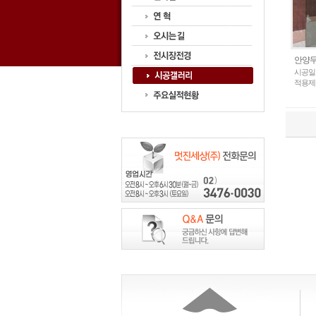
안양두
시공일
적용제품