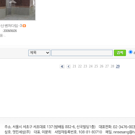
산 벤처다임 - 3
 :
2006/06/26
 :
.
21
22
23
24
25
26
27
28
29