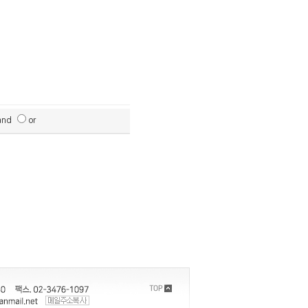
and
or