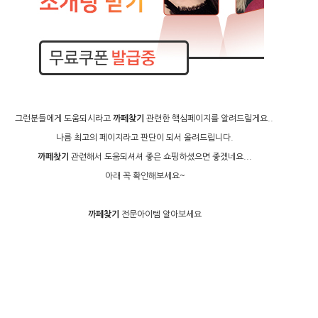
그런분들에게 도움되시라고
까­페­찾­기
관련한 핵심페이지를 알려드릴게요..
나름 최고의 페이지라고 판단이 되서 올려드립니다.
까­페­찾­기
관련해서 도움되셔셔 좋은 쇼핑하셨으면 좋겠네요...
아래 꼭 확인해보세요~
까­페­찾­기
전문아이템 알아보세요