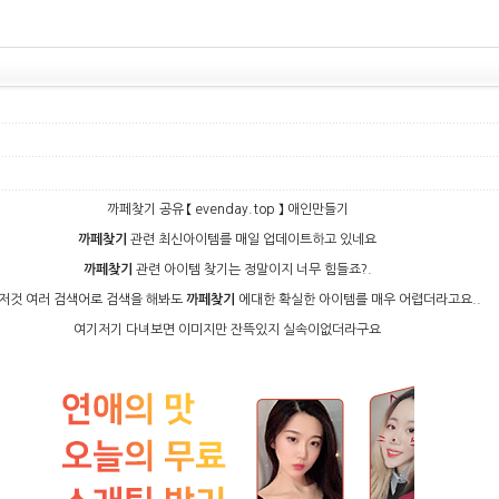
까­페­찾­기 공유 【 evenday.top 】 애인만들기
까­페­찾­기
관련 최신아이템를 매일 업데이트하고 있네요
까­페­찾­기
관련 아이템 찾기는 정말이지 너무 힘들죠?.
저것 여러 검색어로 검색을 해봐도
까­페­찾­기
에대한 확실한 아이템를 매우 어렵더라고요..
여기저기 다녀보면 이미지만 잔뜩있지 실속이없더라구요