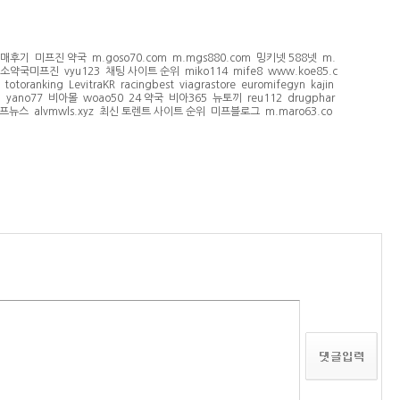
구매후기
미프진 약국
m.goso70.com
m.mgs880.com
밍키넷 588넷
m.
소약국미프진
vyu123
채팅 사이트 순위
miko114
mife8
www.koe85.c
totoranking
LevitraKR
racingbest
viagrastore
euromifegyn
kajin
팅
yano77
비아몰
woao50
24 약국
비아365
뉴토끼
reu112
drugphar
프뉴스
alvmwls.xyz
최신 토렌트 사이트 순위
미프블로그
m.maro63.co