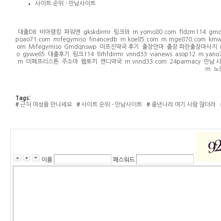
사이트 순위 - 만남사이트
대출DB
비아랭킹
파워맨
gkskdirrnr
링크와
m.yomo80.com
fldzm114
gmd
poao71.com
mifegymiso
financedb
m.koe85.com
m.mge870.com
km
om
Mifegymiso
Gmdqnswp
미프진약국 후기
출장안마
출장 파란출장마사지
o
gywe65
대출후기
링크114
tlrhfdirrnr
vnnd33
vianews
asop12
m.yano
m
미페프리스톤
주소야
웹토끼
캔디약국
m.vnnd33.com
24parmacy
만남 
m
노
Tags:
#
근처 여성을 만나세요
#
사이트 순위 - 만남사이트
#
중년나라 여기 사람 많더라
이름
패스워드