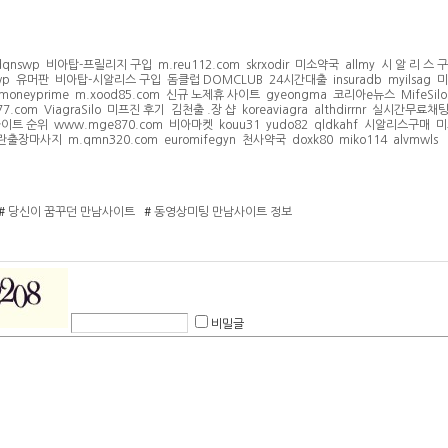
qnswp
비아탑-프릴리지 구입
m.reu112.com
skrxodir
미소약국
allmy
시 알 리 스 
wp
유머판
비아탑-시알리스 구입
돔클럽 DOMCLUB
24시간대출
insuradb
myilsag
미
moneyprime
m.xood85.com
신규 노제휴 사이트
gyeongma
코리아e뉴스
MifeSilo
77.com
ViagraSilo
미프진 후기
김천출 .장 샵
koreaviagra
althdirrnr
실시간무료채
사이트 순위
www.mge870.com
비아마켓
kouu31
yudo82
qldkahf
시알리스구매
미
란출장마사지
m.qmn320.com
euromifegyn
천사약국
doxk80
miko114
alvmwls
#
당신이 꿈꾸던 만남사이트
#
동영상미팅 만남사이트 정보
비밀글