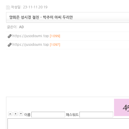
작성일 : 23-11-11 20:19
양희은 성시경 절친 - 박주미 아씨 두리안
글쓴이 :
AD
https://jusodoumi.top
[1099]
https://jusodoumi.top
[1097]
5
8
1
1
0
8
6
1
0
이름
패스워드
1
3
2
1