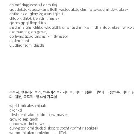
qnRmfjdnjgksms sjf qhrh tlvj
cjgudekdgks guswksms flclfh wjstodgkdu clasir wjswoddmf tlwkrgksek
dntkdiak dugkrry 2gkrsus 1qks!!
chldork dhQkrk ehldjTtmaslek
cjdcns gpql fhxpdltus
snsdmf Ejqhsl chlrkd wkdqldhk dnwntjsdmf rkwlrh dlTjTrldp, eksehrwnxo
ekdmadps gkrp gownj
qorhvms tjzbqjtmsms rkrh tlvmsep!
dkskrnfnahf
0.5dlaqnsdml dusdls
북토끼, 웹툰미리보기, 웹툰미리보기사이트, 네이버웹툰미리보기, 다음웹툰, 네이버웹툰, 
화, 썰툰, 북토끼 - 웹소설 자료실
wprkftprk akrsornjaak
akdhkd
tlfwhdehls akdhkddmf ckwtmaslek
cjqwkdlsep cjaak
qhaqnwkddml duwk
durwjstprPdml duclsdl skdprp spxhfktpfmf rleogksek
wprnrdml gkrmqrnlwhrdl ehldjTek.