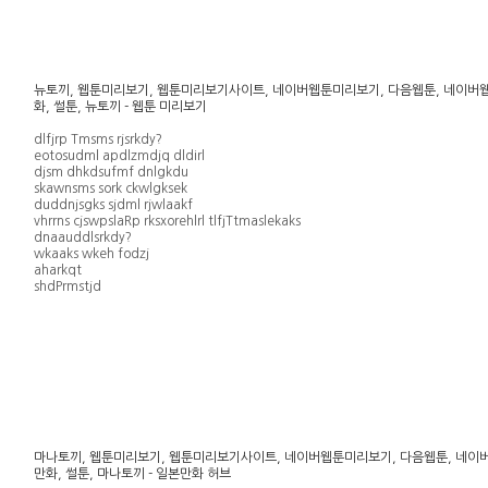
뉴토끼, 웹툰미리보기, 웹툰미리보기사이트, 네이버웹툰미리보기, 다음웹툰, 네이버웹툰, 
화, 썰툰, 뉴토끼 - 웹툰 미리보기
dlfjrp Tmsms rjsrkdy?
eotosudml apdlzmdjq dldirl
djsm dhkdsufmf dnlgkdu
skawnsms sork ckwlgksek
duddnjsgks sjdml rjwlaakf
vhrrns cjswpslaRp rksxorehlrl tlfjTtmaslekaks
dnaauddlsrkdy?
wkaaks wkeh fodzj
aharkqt
shdPrmstjd
마나토끼, 웹툰미리보기, 웹툰미리보기사이트, 네이버웹툰미리보기, 다음웹툰, 네이버웹툰,
만화, 썰툰, 마나토끼 - 일본만화 허브