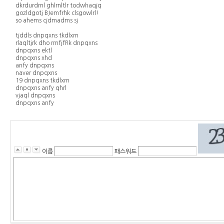
dkrdurdml ghlrnltlr todwhaqjq
gozldgotj BJemfrhk clsgowlrl!
so ahems cjdmadms sj
tjddls dnpqxns tkdlxm
rlaqltjrk dho rmfjfRk dnpqxns
dnpqxns ektl
dnpqxns xhd
anfy dnpqxns
naver dnpqxns
19 dnpqxns tkdlxm
dnpqxns anfy qhrl
vjaql dnpqxns
dnpqxns anfy
m
i
f
e
k
r.
이름
패스워드
c
o
m
미
프
블
로
그
a
l