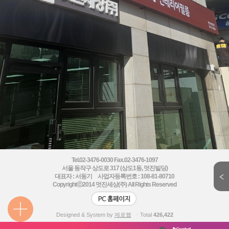
Tel.02-3476-0030 Fax.02-3476-1097
서울 동작구 상도로 317 (상도1동, 멋진빌딩)
대표자 : 서동기 사업자등록번호 : 108-81-80710
Copyrightⓒ2014
멋진세상(주) All Rights Reserved
Designed & System by
제로웹
ㆍTotal
426,422